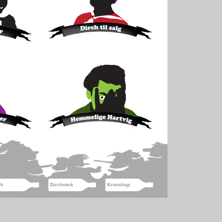
yk
Dirchotek
Kronologi