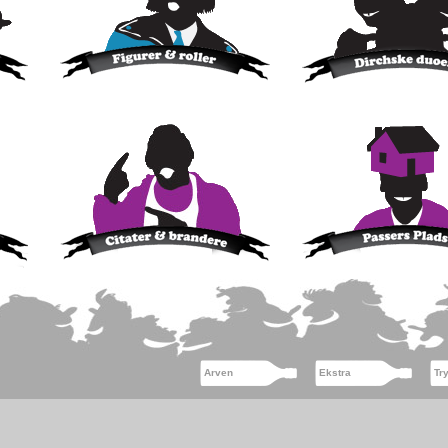
Arven
Ekstra
Tr